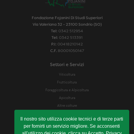
Fondazione Fojanini Di Studi Superiori
Via Valeriana 32 - 23100 Sondrio (SO)
Tel:
0342 512954
Tel:
0342 513391
P.I:
00418210142
C.F.
80001050147
Settori e Servizi
Viticoltura
Frutticoltura
Foraggicoltura e Alpicoltura
Apicoltura
Altre colture
Difesa Fitosanitaria
Il nostro sito utilizza cookie tecnici e di terze parti
Laboratorio Analisi e assistenza enologica
per fornirti un servizio migliore. Se acconsenti
Servizio Analisi Suolo e Bilancio Idrico
all'utilizzo dei cookie, clicca su Accetto. Privacy