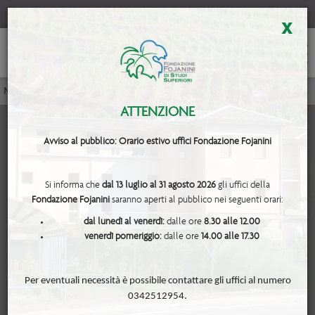
x
Notiziari Tecnici
<< Comunicato telefonico n. 29
ATTENZIONE
Avviso al pubblico: Orario estivo uffici Fondazione Fojanini
Si informa che
dal 13 luglio al 31 agosto 2026
gli uffici della
Fondazione Fojanini
saranno aperti al pubblico nei seguenti orari:
- Comunicato telefonico n. 29 -
dal lunedì al venerdì:
dalle ore
8.30 alle 12.00
venerdì pomeriggio:
dalle ore
14.00 alle 17.30
Per eventuali necessità è possibile contattare gli uffici al numero
0342512954.