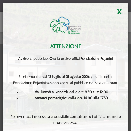
x
Notiziari Tecnici
<< Comunicato 14 aprile
ATTENZIONE
Avviso al pubblico: Orario estivo uffici Fondazione Fojanini
Si informa che
dal 13 luglio al 31 agosto 2026
gli uffici della
Fondazione Fojanini
saranno aperti al pubblico nei seguenti orari:
- Comunicato 14 aprile -
dal lunedì al venerdì:
dalle ore
8.30 alle 12.00
venerdì pomeriggio:
dalle ore
14.00 alle 17.30
Per eventuali necessità è possibile contattare gli uffici al numero
0342512954.