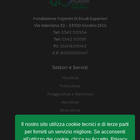
Fondazione Fojanini Di Studi Superiori
Via Valeriana 32 - 23100 Sondrio (SO)
Tel:
0342 512954
Tel:
0342 513391
P.I:
00418210142
C.F.
80001050147
Settori e Servizi
Viticoltura
Frutticoltura
Foraggicoltura e Alpicoltura
Apicoltura
Altre colture
Difesa Fitosanitaria
Il nostro sito utilizza cookie tecnici e di terze parti
Laboratorio Analisi e assistenza enologica
per fornirti un servizio migliore. Se acconsenti
Servizio Analisi Suolo e Bilancio Idrico
all'utilizzo dei cookie, clicca su Accetto. Privacy