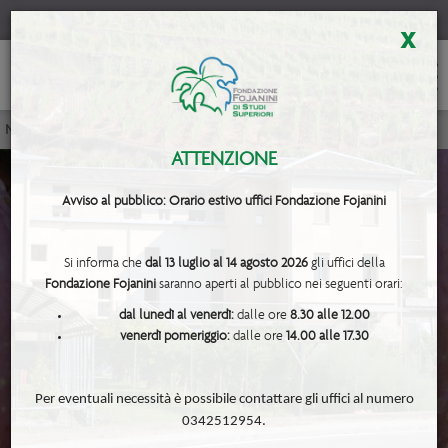
x
Notiziari Tecnici
<< Bollettino maturazione n. 10
ATTENZIONE
Avviso al pubblico: Orario estivo uffici Fondazione Fojanini
Si informa che
dal 13 luglio al 14 agosto 2026
gli uffici della
Fondazione Fojanini
saranno aperti al pubblico nei seguenti orari:
- Bollettino maturazione n. 10 -
dal lunedì al venerdì:
dalle ore
8.30 alle 12.00
venerdì pomeriggio:
dalle ore
14.00 alle 17.30
Per eventuali necessità è possibile contattare gli uffici al numero
0342512954.