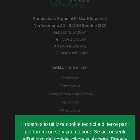
Fondazione Fojanini Di Studi Superiori
Via Valeriana 32 - 23100 Sondrio (SO)
Tel:
0342 512954
Tel:
0342 513391
P.I:
00418210142
C.F.
80001050147
Settori e Servizi
Viticoltura
Frutticoltura
Foraggicoltura e Alpicoltura
Apicoltura
Altre colture
Difesa Fitosanitaria
Il nostro sito utilizza cookie tecnici e di terze parti
Laboratorio Analisi e assistenza enologica
per fornirti un servizio migliore. Se acconsenti
Servizio Analisi Suolo e Bilancio Idrico
all'utilizzo dei cookie, clicca su Accetto. Privacy