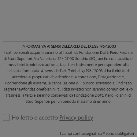
INFORMATIVA AI SENSI DELL'ART.13 DEL D.LGS 196/2003
I dati personali acquisiti saranno utilizzati da Fondazione Dott. Piero Fojanini
di Studi Superiori, Via Valeriana, 32 - 23100 Sondrio (SO), anche con l'ausilio di
mezzi elettronici e/o automatizzati, esclusivamente per rispondere alla
richiesta formulata. Ai sensi dell'art. 7 del d.lgs 196/2003 si ha il diritto di
accedere ai propri dati chiedendone la correzione, l'integrazione e,
ricorrendone gli estremi, la cancellazione o il blocco scrivendo all'indirizzo
segreteria@fondazionefojanini.it . I dati inviatici non saranno comunicati e/o
trasmessi a terzi e saranno conservati da Fondazione Dott. Piero Fojanini di
Studi Superiori per un periodo massimo di un anno.
Ho letto e accetto
Privacy policy
I campi contrassegnati da * sono obbligatori