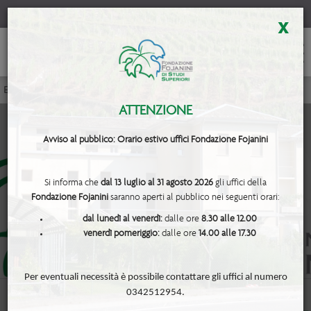
x
Eventi e Corsi
<< Modulo corso rinnovo Distributore
ATTENZIONE
Avviso al pubblico: Orario estivo uffici Fondazione Fojanini
Si informa che
dal 13 luglio al 31 agosto 2026
gli uffici della
Fondazione Fojanini
saranno aperti al pubblico nei seguenti orari:
- Modulo corso rinnovo Distributore -
dal lunedì al venerdì:
dalle ore
8.30 alle 12.00
venerdì pomeriggio:
dalle ore
14.00 alle 17.30
Per eventuali necessità è possibile contattare gli uffici al numero
0342512954.