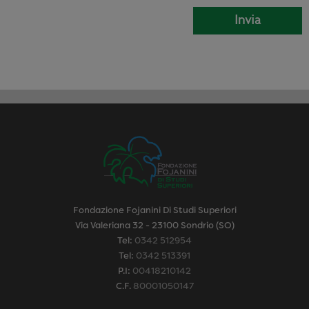
Fondazione Fojanini Di Studi Superiori
Via Valeriana 32 - 23100 Sondrio (SO)
Tel:
0342 512954
Tel:
0342 513391
P.I:
00418210142
C.F.
80001050147