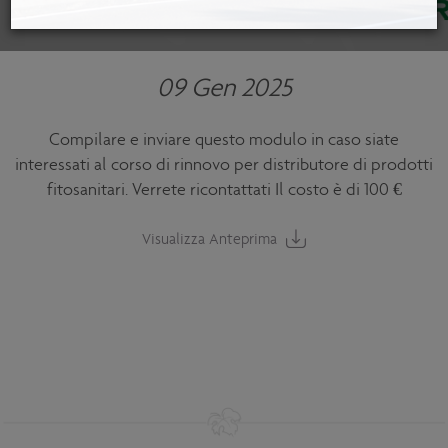
09 Gen 2025
Compilare e inviare questo modulo in caso siate
interessati al corso di rinnovo per distributore di prodotti
fitosanitari. Verrete ricontattati Il costo è di 100 €
Visualizza Anteprima